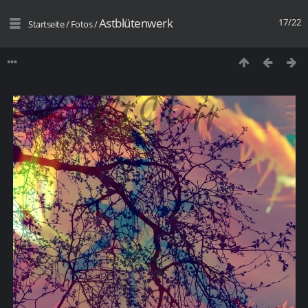
Astblütenwerk
17/22
Startseite
/
Fotos
/