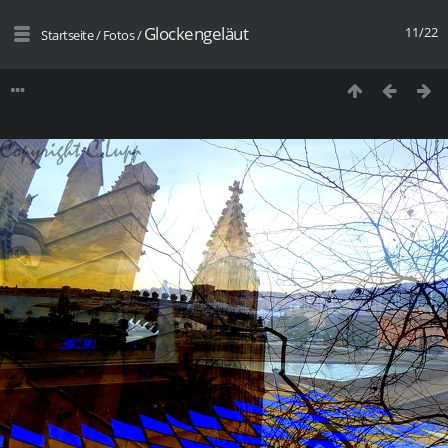
Glockengeläut
11/22
Startseite
/
Fotos
/